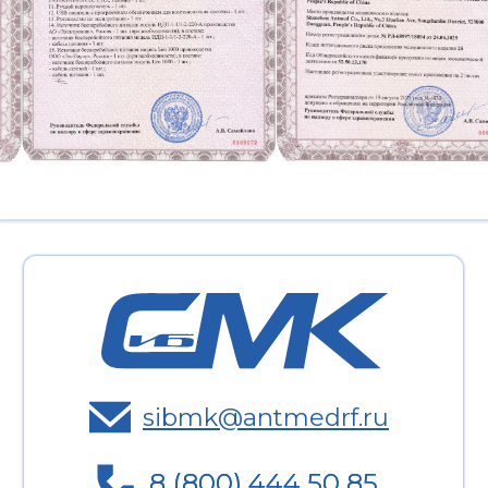
sibmk@antmedrf.ru
8 (800) 444 50 85
ЗАКАЗАТЬ ЗВОНОК
ООО «СибМК» официальный
дистрибьютор «Шэньжень Антмед Ко.,
Лтд.»
Юридический адрес: 634024, Томская
область, г. Томск, ул. Нижне-Луговая, 1,
пом. 3/1.