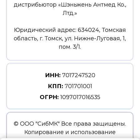
© ООО "СибМК" Все права защищены.
Копирование и использование
информации сайта без согласия
Продвижение и разработка сайтов
владельца запрещены и преследуется
от Евдокименко Маркетинг
по закону.