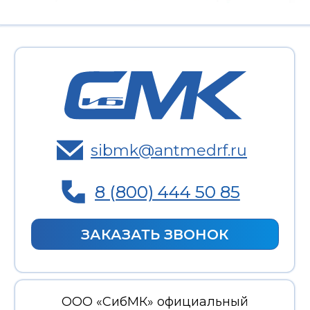
ЗАКАЗАТЬ ЗВОНОК
ООО «СибМК» официальный
дистрибьютор «Шэньжень Антмед Ко.,
Лтд.»
Юридический адрес: 634024, Томская
область, г. Томск, ул. Нижне-Луговая, 1,
пом. 3/1.
ИНН:
7017247520
КПП:
701701001
ОГРН:
1097017016535