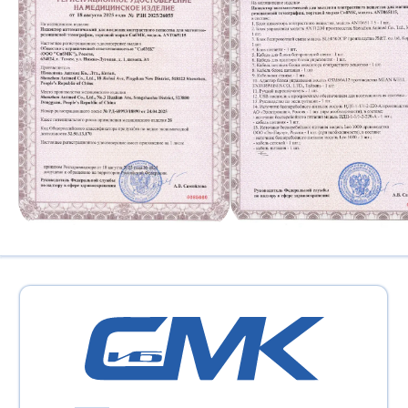
sibmk@antmedrf.ru
8 (800) 444 50 85
ЗАКАЗАТЬ ЗВОНОК
ООО «СибМК» официальный
дистрибьютор «Шэньжень Антмед Ко.,
Лтд.»