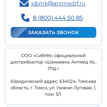
Юридический адрес: 634024, Томская
область, г. Томск, ул. Нижне-Луговая, 1,
пом. 3/1.
ИНН:
7017247520
КПП:
701701001
ОГРН:
1097017016535
© ООО "СибМК" Все права защищены.
Копирование и использование
информации сайта без согласия
Продвижение и разработка сайтов
владельца запрещены и преследуется
от Евдокименко Маркетинг
по закону.