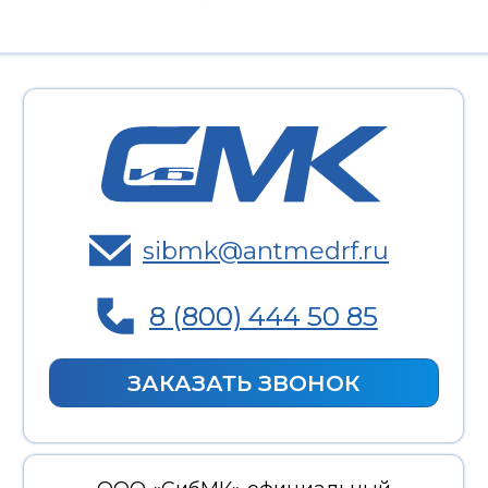
8 (800) 444 50 85
ЗАКАЗАТЬ ЗВОНОК
ООО «СибМК» официальный
дистрибьютор «Шэньжень Антмед Ко.,
Лтд.»
Юридический адрес: 634024, Томская
область, г. Томск, ул. Нижне-Луговая, 1,
пом. 3/1.
ИНН:
7017247520
КПП:
701701001