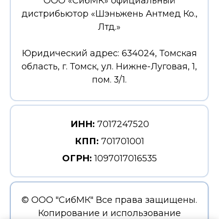
ОГРН:
1097017016535
© ООО "СибМК" Все права защищены.
Копирование и использование
информации сайта без согласия
Продвижение и разработка сайтов
владельца запрещены и преследуется
от Евдокименко Маркетинг
по закону.